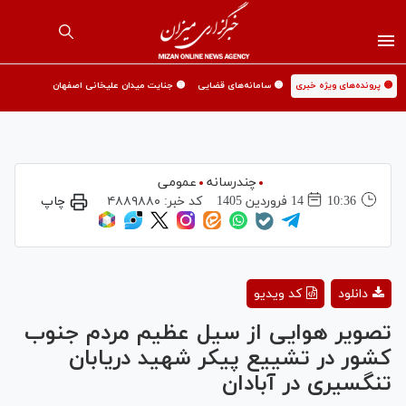
🟡 پرونده‌های ویژه خبری
🟡 سامانه‌های قضایی
🟡 جنایت میدان علیخانی اصفهان
چندرسانه
عمومی
10:36
14 فروردين 1405
کد خبر:
۴۸۸۹۸۸۰
چاپ
Play
دانلود
کد ویدیو
Video
تصویر هوایی از سیل عظیم مردم جنوب
کشور در تشییع پیکر شهید دریابان
تنگسیری در آبادان