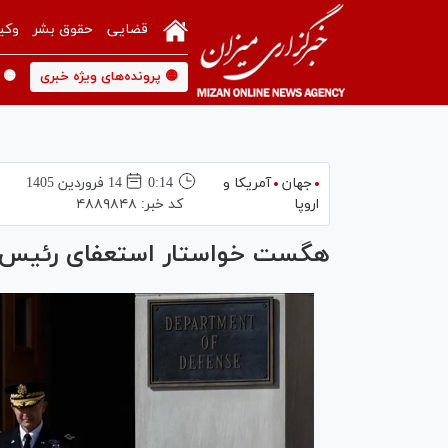
قضایی
حقوق بشر
وکی
🟡 پرونده‌های ویژه خبری
🟡 
جهان
آمریکا و
0:14
14 فروردين 1405
اروپا
کد خبر:
۴۸۸۹۸۴۸
هگست خواستار استعفای رئیس س