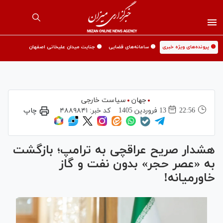
🟡 پرونده‌های ویژه خبری
🟡 سامانه‌های قضایی
🟡 جنایت میدان علیخانی اصفهان
جهان
سیاست خارجی
22:56
13 فروردين 1405
کد خبر:
۴۸۸۹۸۴۱
چاپ
هشدار صریح عراقچی به ترامپ؛ بازگشت
به «عصر حجر» بدون نفت و گاز
خاورمیانه!