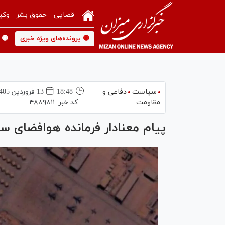
قضایی
حقوق بشر
وکی
🟡 پرونده‌های ویژه خبری
🟡 
سیاست
دفاعی و
18:48
13 فروردين 1405
مقاومت
کد خبر:
۴۸۸۹۸۱۱
پیام معنادار فرمانده هوافضای س