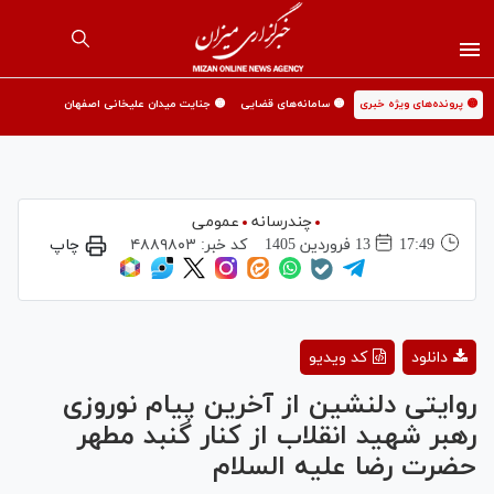
🟡 پرونده‌های ویژه خبری
🟡 سامانه‌های قضایی
🟡 جنایت میدان علیخانی اصفهان
چندرسانه
عمومی
17:49
13 فروردين 1405
کد خبر:
۴۸۸۹۸۰۳
چاپ
Play
دانلود
کد ویدیو
Video
روایتی دلنشین از آخرین پیام نوروزی
رهبر شهید انقلاب از کنار گنبد مطهر
حضرت رضا علیه السلام