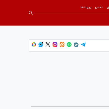
ی
عکس
پیوندها