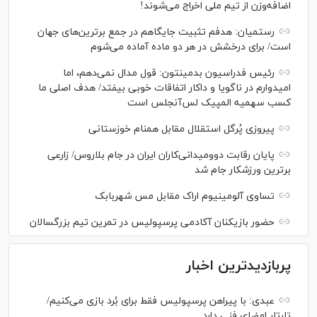
اضافه‌وزن از تیم ملی اخراج می‌شوند!
رستمیان: هدفم تثبیت جایگاهم در جمع برترین‌های جهان
است/ برای درخشش در هر دو ماده آماده می‌شوم
رئیس فدراسیون بدمینتون: قول مدال نمی‌دهم، اما
امیدوارم در ناگویا و داکار اتفاقات خوبی بیفتد/ هدف اصلی ما
کسب سهمیه المپیک لس‌آنجلس است
پیروزی پُرگل استقلال مقابل همنام خوزستانی
پایان رقابت دوومیدانی‌کاران ایران در جام بلاروس/ زارعی
برترین ورزشکار جام شد
تساوی آلومینیوم اراک مقابل مس شهربابک
حضور بازیکنان آکادمی پرسپولیس در تمرین تیم بزرگسالان
پربازدیدترین اخبار
عبدی: با پیراهن پرسپولیس فقط برای بُرد بازی می‌کنیم/
تارتار امضای فنی دارد