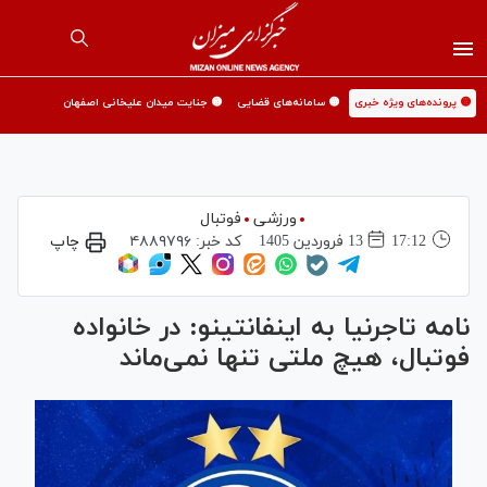
🟡 پرونده‌های ویژه خبری
🟡 سامانه‌های قضایی
🟡 جنایت میدان علیخانی اصفهان
ورزشی
فوتبال
17:12
13 فروردين 1405
کد خبر:
۴۸۸۹۷۹۶
چاپ
نامه تاجرنیا به اینفانتینو: در خانواده
فوتبال، هیچ ملتی تنها نمی‌ماند