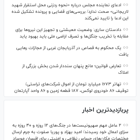
ادعای نماینده مجلس درباره «نحوه ردزنی محل استقرار شهید
لاریجانی» صحت ندارد/ بررسی‌های قضایی و پرونده تشکیل شده
این ادعا را تایید نمی‌کند
دادستان ساری: وضعیت معیشتی و تجهیز این نیرو‌ها برای
مقابله با تخریب جنگل‌ها و تصرف اراضی ملی باید بهبود یابد
یک محکوم به قصاص در آذربایجان‌ غربی از مجازات رهایی
یافت
تعارض قوانین؛ مانع پنهان سنددار شدن بخش بزرگی از
املاک
تهاتر ۱۶۷۳ میلیارد تومان از اموال شرکت‌های تراستی/
توقیف ۸۶ خودروی لوکس، ۱۸۷ قطعه زمین و ۸۶ واحد آپارتمان
پربازدیدترین اخبار
۲ عامل مهم صهیونیست‌ها در جنگ‌های ۱۲ روزه و ۴۰ روزه به
سزای اعمال خود رسیدند/ امید بهزاد و پوریا صفوت به جرم ارسال
مختصات مکان‌های حساس نظامی و امنیتی برای افسران موساد