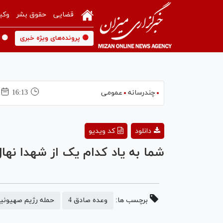
قضایی
حقوق بشر
وکی
🟡 پرونده‌های ویژه خبری
🟡 
چندرسانه
عمومی
16:13
دانلود
کد ویدیو
شما به یاد کدام یک از شهدا نها
برچسب ها:
وعده صادق 4
حمله رژیم صهیونیس