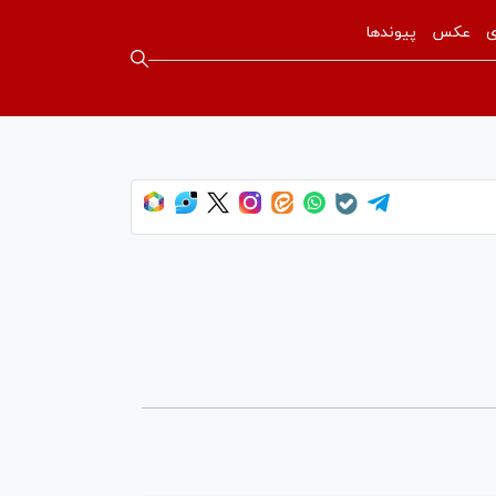
ی
عکس
پیوندها