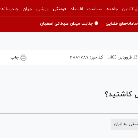
ل آنلاین
جامعه
سیاست
اقتصاد
فرهنگی
ورزشی
جهان
چندرسانه‌ا
سامانه‌های قضایی
🟡 جنایت میدان علیخانی اصفهان
13 فروردين 1405
کد خبر:
۴۸۸۹۷۸۷
چاپ
Play
Video
ل کاشتید؟
تی به ایران