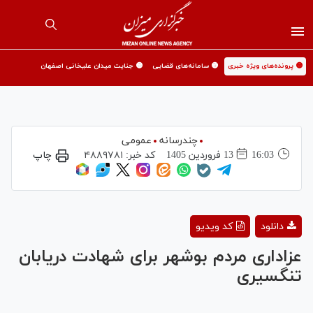
🟡 پرونده‌های ویژه خبری
🟡 سامانه‌های قضایی
🟡 جنایت میدان علیخانی اصفهان
چندرسانه
عمومی
16:03
13 فروردين 1405
کد خبر:
۴۸۸۹۷۸۱
چاپ
Play
دانلود
کد ویدیو
Video
عزاداری مردم بوشهر برای شهادت دریابان
تنگسیری