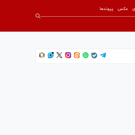
ی
عکس
پیوندها