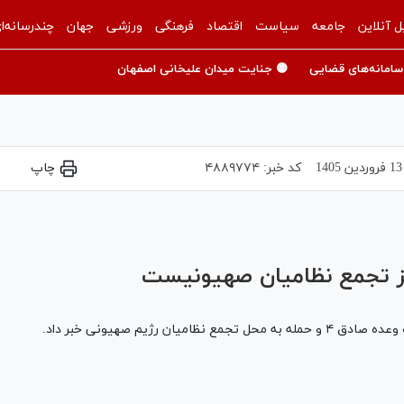
ل آنلاین
جامعه
سیاست
اقتصاد
فرهنگی
ورزشی
جهان
چندرسانه‌ا
سامانه‌های قضایی
🟡 جنایت میدان علیخانی اصفهان
13 فروردين 1405
کد خبر:
۴۸۸۹۷۷۴
چاپ
Play
Video