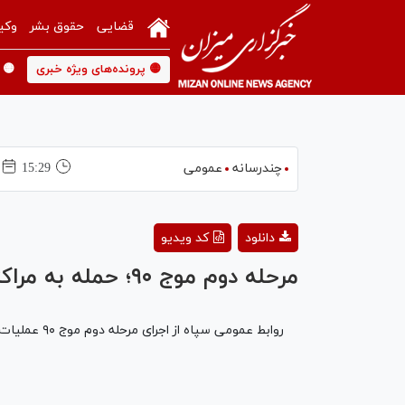
قضایی
حقوق بشر
وکی
🟡 پرونده‌های ویژه خبری
🟡 
چندرسانه
عمومی
15:29
دانلود
کد ویدیو
مرحله دوم موج ۹۰؛ حمله به مراکز تجمع نظامیان صهیونیست
روابط عمومی سپاه از اجرای مرحله دوم موج ۹۰ عملیات وعده صادق ۴ و حمله به محل تجمع نظامیان رژیم صهیونی خبر داد.