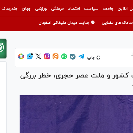
ل آنلاین
جامعه
سیاست
اقتصاد
فرهنگی
ورزشی
جهان
چندرسانه‌ا
سامانه‌های قضایی
🟡 جنایت میدان علیخانی اصفهان
چاپ
 کشور و ملت عصر حجری، خطر بزرگی