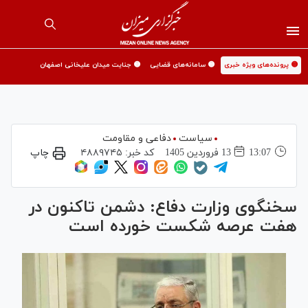
🟡 پرونده‌های ویژه خبری
🟡 سامانه‌های قضایی
🟡 جنایت میدان علیخانی اصفهان
سیاست
دفاعی و مقاومت
13:07
13 فروردين 1405
کد خبر:
۴۸۸۹۷۴۵
چاپ
سخنگوی وزارت دفاع: دشمن تاکنون در
هفت عرصه شکست خورده است