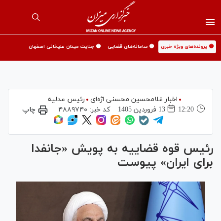
🟡 پرونده‌های ویژه خبری
🟡 سامانه‌های قضایی
🟡 جنایت میدان علیخانی اصفهان
اخبار غلامحسین محسنی اژه‌ای
رئیس عدلیه
12:20
13 فروردين 1405
کد خبر:
۴۸۸۹۷۴۰
چاپ
رئیس قوه قضاییه به پویش «جانفدا
برای ایران» پیوست