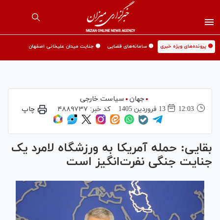
🟡 پرونده‌های ویژه خبری
🟡 سامانه‌های قضایی
🟡 جنایت میدان علیخانی اصفهان
جهان
سیاست خارجی
12:03
13 فروردين 1405
کد خبر:
۴۸۸۹۷۳۷
چاپ
بقایی: حمله آمریکا به ورزشگاه لامرد یک
جنایت جنگی نفرت‌انگیز است