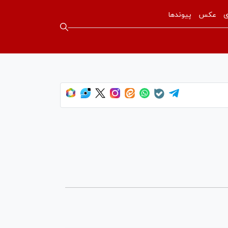
ی
عکس
پیوندها