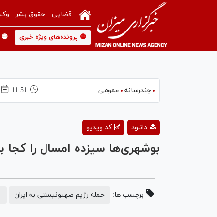
قضایی
حقوق بشر
وکی
🟡 پرونده‌های ویژه خبری
🟡 
چندرسانه
عمومی
11:51
دانلود
کد ویدیو
بوشهری‌ها سیزده امسال را کجا به
برچسب ها:
حمله رژیم صهیونیستی به ایران
و