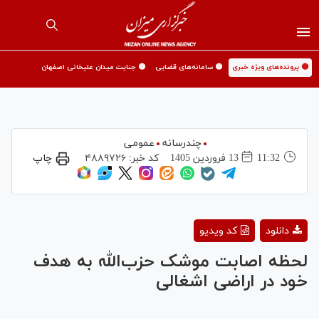
🟡 پرونده‌های ویژه خبری
🟡 سامانه‌های قضایی
🟡 جنایت میدان علیخانی اصفهان
چندرسانه
عمومی
11:32
13 فروردين 1405
کد خبر:
۴۸۸۹۷۲۶
چاپ
Play
دانلود
کد ویدیو
Video
لحظه اصابت موشک حزب‌الله به هدف
خود در اراضی اشغالی