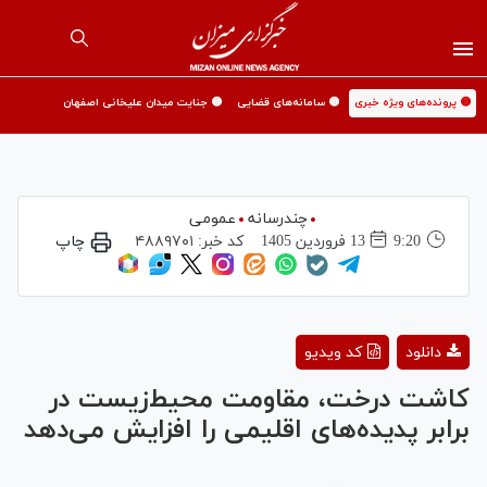
🟡 پرونده‌های ویژه خبری
🟡 سامانه‌های قضایی
🟡 جنایت میدان علیخانی اصفهان
چندرسانه
عمومی
9:20
13 فروردين 1405
کد خبر:
۴۸۸۹۷۰۱
چاپ
Play
دانلود
کد ویدیو
Video
کاشت درخت، مقاومت محیط‌زیست در
برابر پدیده‌های اقلیمی را افزایش می‌دهد