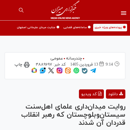
🟡 پرونده‌های ویژه خبری
🟡 سامانه‌های قضایی
🟡 جنایت میدان علیخانی اصفهان
چندرسانه
عمومی
9:14
13 فروردين 1405
کد خبر:
۴۸۸۹۶۹۷
چاپ
Play
دانلود
کد ویدیو
Video
روایت میدان‌داری علمای اهل‌سنت
سیستان‌وبلوچستان که رهبر انقلاب
قدردان آن شدند