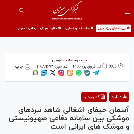
🟡 پرونده‌های ویژه خبری
🟡 سامانه‌های قضایی
🟡 جنایت میدان علیخانی اصفهان
چندرسانه
عمومی
9:03
13 فروردين 1405
کد خبر:
۴۸۸۹۶۹۴
چاپ
Play
دانلود
کد ویدیو
Video
آسمان حیفای اشغالی شاهد نبردهای
موشکی بین سامانه دفاعی صهیونیستی
و موشک های ایرانی است