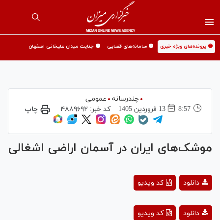
🟡 پرونده‌های ویژه خبری
🟡 سامانه‌های قضایی
🟡 جنایت میدان علیخانی اصفهان
چندرسانه
عمومی
8:57
13 فروردين 1405
کد خبر:
۴۸۸۹۶۹۲
چاپ
موشک‌های ایران در آسمان اراضی اشغالی
Play
دانلود
کد ویدیو
Video
Play
دانلود
کد ویدیو