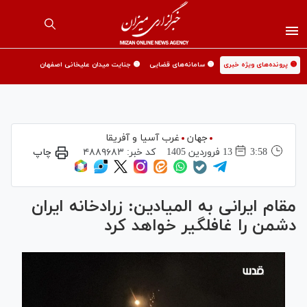
🟡 پرونده‌های ویژه خبری
🟡 سامانه‌های قضایی
🟡 جنایت میدان علیخانی اصفهان
جهان
غرب آسیا و آفریقا
3:58
13 فروردين 1405
کد خبر:
۴۸۸۹۶۸۳
چاپ
مقام ایرانی به المیادین: زرادخانه ایران
دشمن را غافلگیر خواهد کرد