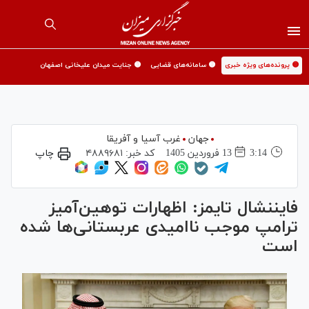
🟡 پرونده‌های ویژه خبری
🟡 سامانه‌های قضایی
🟡 جنایت میدان علیخانی اصفهان
جهان
غرب آسیا و آفریقا
3:14
13 فروردين 1405
کد خبر:
۴۸۸۹۶۸۱
چاپ
فایننشال تایمز: اظهارات توهین‌آمیز
ترامپ موجب ناامیدی عربستانی‌ها شده
است