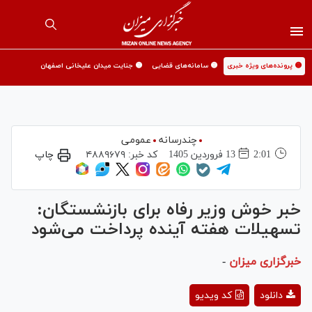
🟡 پرونده‌های ویژه خبری
🟡 سامانه‌های قضایی
🟡 جنایت میدان علیخانی اصفهان
چندرسانه
عمومی
2:01
13 فروردين 1405
کد خبر:
۴۸۸۹۶۷۹
چاپ
خبر خوش وزیر رفاه برای بازنشستگان:
تسهیلات هفته آینده پرداخت می‌شود
خبرگزاری میزان
-
Play
دانلود
کد ویدیو