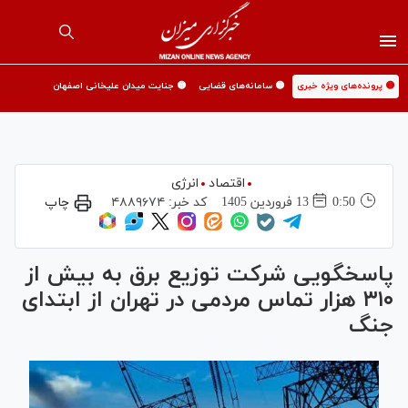
🟡 پرونده‌های ویژه خبری
🟡 سامانه‌های قضایی
🟡 جنایت میدان علیخانی اصفهان
اقتصاد
انرژی
0:50
13 فروردين 1405
کد خبر:
۴۸۸۹۶۷۴
چاپ
پاسخگویی شرکت توزیع برق به بیش از
۳۱۰ هزار تماس مردمی در تهران از ابتدای
جنگ