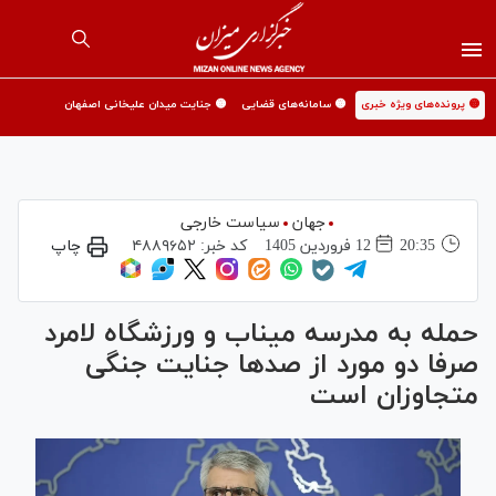
🟡 پرونده‌های ویژه خبری
🟡 سامانه‌های قضایی
🟡 جنایت میدان علیخانی اصفهان
جهان
سیاست خارجی
20:35
12 فروردين 1405
کد خبر:
۴۸۸۹۶۵۲
چاپ
حمله به مدرسه میناب و ورزشگاه لامرد
صرفا دو مورد از صد‌ها جنایت جنگی
متجاوزان است