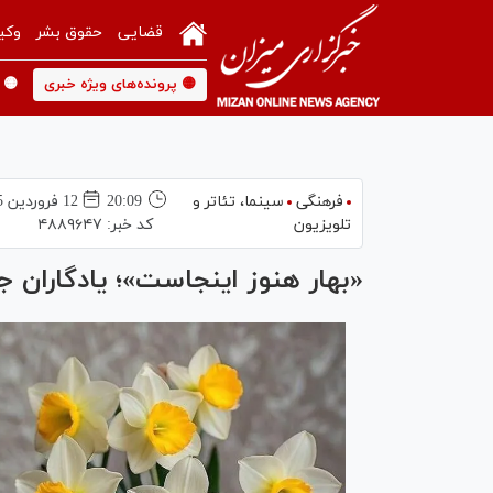
قضایی
حقوق بشر
وکی
🟡 پرونده‌های ویژه خبری
🟡 
فرهنگی
سینما،‌ تئاتر و
20:09
12 فروردين 1405
تلویزیون
کد خبر:
۴۸۸۹۶۴۷
«بهار هنوز اینجاست»؛ یادگاران 