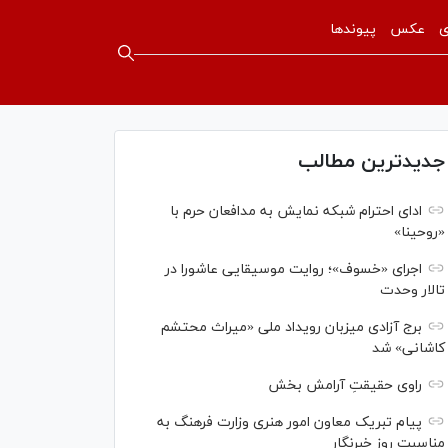
ی
عکس
پیوندها
جدیدترین مطالب
ادای احترام شبکه نمایش به مدافعان حرم با
«روحینا»
اجرای «خسوف»؛ روایت موسیقایی عاشورا در
تالار وحدت
برج آزادی میزبان رویداد ملی «میراث محتشم
کاشانی» شد
راوی حقیقتِ آرامش بخش
پیام تبریک معاون امور هنری وزارت فرهنگ به
مناسبت روز خبرنگار