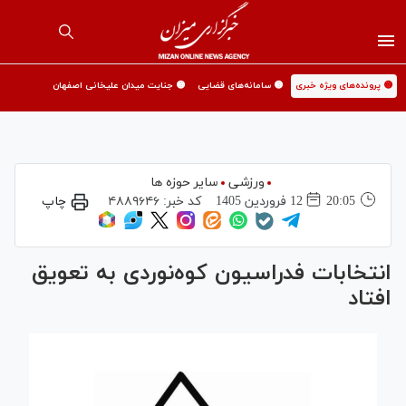
🟡 پرونده‌های ویژه خبری
🟡 سامانه‌های قضایی
🟡 جنایت میدان علیخانی اصفهان
ورزشی
سایر حوزه ها
20:05
12 فروردين 1405
کد خبر:
۴۸۸۹۶۴۶
چاپ
انتخابات فدراسیون کوه‌نوردی به تعویق
افتاد