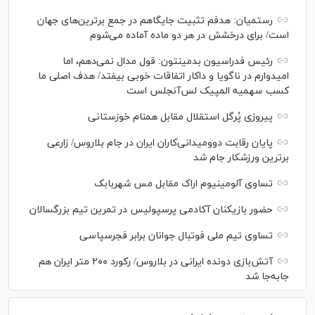
رستمیان: هدفم تثبیت جایگاهم در جمع برترین‌های جهان
است/ برای درخشش در هر دو ماده آماده می‌شوم
رئیس فدراسیون بدمینتون: قول مدال نمی‌دهم، اما
امیدوارم در ناگویا و داکار اتفاقات خوبی بیفتد/ هدف اصلی ما
کسب سهمیه المپیک لس‌آنجلس است
پیروزی پُرگل استقلال مقابل همنام خوزستانی
پایان رقابت دوومیدانی‌کاران ایران در جام بلاروس/ زارعی
برترین ورزشکار جام شد
تساوی آلومینیوم اراک مقابل مس شهربابک
حضور بازیکنان آکادمی پرسپولیس در تمرین تیم بزرگسالان
تساوی تیم ملی فوتبال جوانان برابر فجرسپاسی
آتش‌بازی دونده ایرانی در بلاروس/ رکورد ۲۰۰ متر ایران هم
جابه‌جا شد