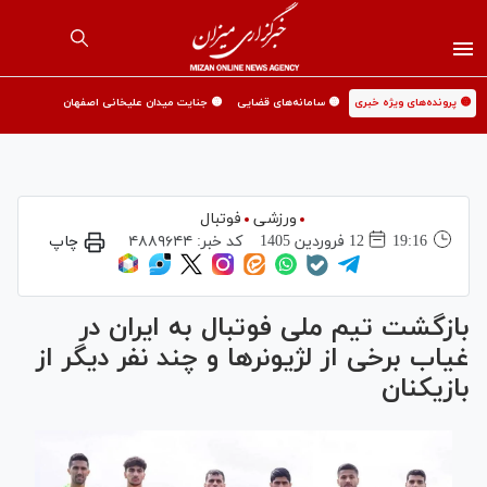
🟡 پرونده‌های ویژه خبری
🟡 سامانه‌های قضایی
🟡 جنایت میدان علیخانی اصفهان
ورزشی
فوتبال
19:16
12 فروردين 1405
کد خبر:
۴۸۸۹۶۴۴
چاپ
بازگشت تیم ملی فوتبال به ایران در
غیاب برخی از لژیونر‌ها و چند نفر دیگر از
بازیکنان