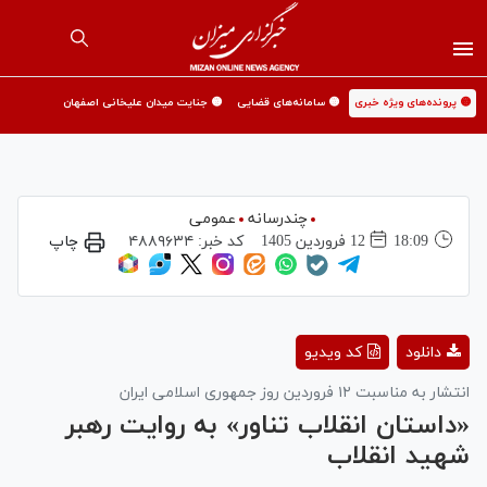
🟡 پرونده‌های ویژه خبری
🟡 سامانه‌های قضایی
🟡 جنایت میدان علیخانی اصفهان
چندرسانه
عمومی
18:09
12 فروردين 1405
کد خبر:
۴۸۸۹۶۳۴
چاپ
Play
دانلود
کد ویدیو
Video
انتشار به مناسبت ۱۲ فروردین روز جمهوری اسلامی ایران
«داستان انقلاب تناور» به روایت رهبر
شهید انقلاب