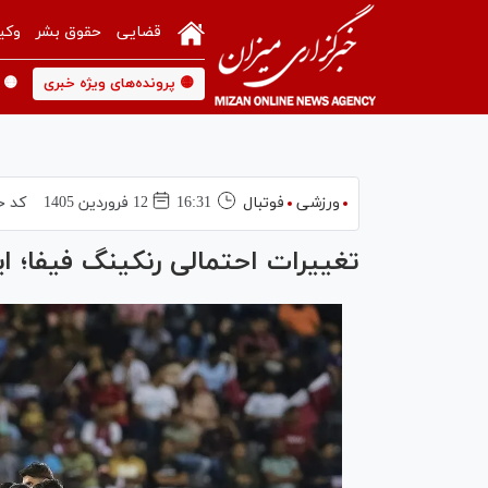
قضایی
حقوق بشر
وکی
🟡 پرونده‌های ویژه خبری
🟡 
ورزشی
فوتبال
16:31
12 فروردين 1405
کد خ
تغییرات احتمالی رنکینگ فیفا؛ ا