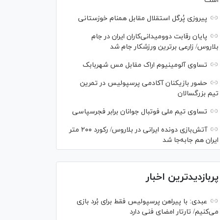
است
پیروزی پُرگل استقلال مقابل همنام خوزستانی
پایان رقابت دوومیدانی‌کاران ایران در جام
بلاروس/ زارعی برترین ورزشکار جام شد
تساوی آلومینیوم اراک مقابل مس شهربابک
حضور بازیکنان آکادمی پرسپولیس در تمرین
تیم بزرگسالان
تساوی تیم ملی فوتبال جوانان برابر فجرسپاسی
آتش‌بازی دونده ایرانی در بلاروس/ رکورد ۲۰۰ متر
ایران هم جابه‌جا شد
پربازدیدترین اخبار
عبدی: با پیراهن پرسپولیس فقط برای بُرد بازی
می‌کنیم/ تارتار امضای فنی دارد