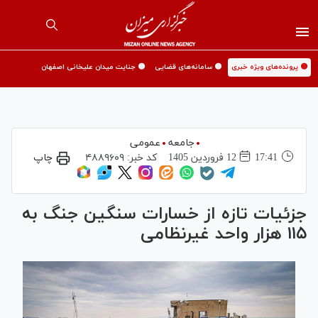
🟡 پرونده‌های ویژه خبری
🟡 سامانه‌های قضایی
🟡 جنایت میدان علیخانی اصفهان
جامعه
عمومی
17:41
12 فروردين 1405
کد خبر:
۴۸۸۹۶۰۹
چاپ
جزئیات تازه از خسارات سنگین جنگ به
۱۱۵ هزار واحد غیرنظامی