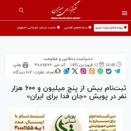
🟡 پرونده‌های ویژه خبری
🟡 سامانه‌های قضایی
🟡 جنایت میدان علیخانی اصفهان
سیاست
دفاعی و مقاومت
14:48
12 فروردين 1405
کد خبر:
۴۸۸۹۵۷۶
چاپ
تعداد نظرات:
۱۰۷ دیدگاه
ثبت‌نام بیش از پنج میلیون و ۶۰۰ هزار
نفر در پویش «جان فدا برای ایران»