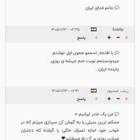
جانم فدای ایران
۰۲:۳۵ - ۱۴۰۵/۰۱/۱۳
Amirbp
|
|
پاسخ
0
0
با افتخار اسممو همون اول نوشتم.
میدونستمم نوبت منم میشه ی روزی...
پاینده ایران...
زینب حسنپور
۰۲:۴۱ - ۱۴۰۵/۰۱/۱۳
|
|
پاسخ
0
0
من یک مادر ایرانیم ✊️
محکم ترین سیلی را به گوش آن سربازی میزنم که در
خواب خود اجازه تصرف خاکی را گرفته که دختران
میناب روزی بر آن راه میرفتند🖤