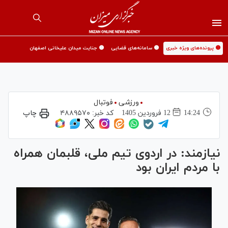
🟡 پرونده‌های ویژه خبری
🟡 سامانه‌های قضایی
🟡 جنایت میدان علیخانی اصفهان
ورزشی
فوتبال
14:24
12 فروردين 1405
کد خبر:
۴۸۸۹۵۷۰
چاپ
نیازمند: در ار‌دوی تیم ملی، قلبمان همراه
با مردم ایران بود