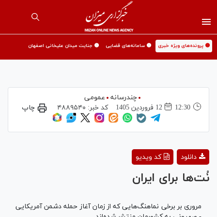
🟡 پرونده‌های ویژه خبری
🟡 سامانه‌های قضایی
🟡 جنایت میدان علیخانی اصفهان
چندرسانه
عمومی
12:30
12 فروردين 1405
کد خبر:
۴۸۸۹۵۴۰
چاپ
Play
دانلود
کد ویدیو
Video
نُت‌ها برای ایران
مروری بر برخی نماهنگ‌هایی که از زمان آغاز حمله دشمن آمریکایی
- صهیونی به کشورمان منتشر شده‌اند.