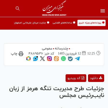
🟡 پرونده‌های ویژه خبری
🟡 سامانه‌های قضایی
🟡 جنایت میدان علیخانی اصفهان
چندرسانه
عمومی
12:25
12 فروردين 1405
کد خبر:
۴۸۸۹۵۳۶
چاپ
Play
دانلود
کد ویدیو
Video
جزئیات طرح مدیریت تنگه هرمز از زبان
نایب‌رئیس مجلس