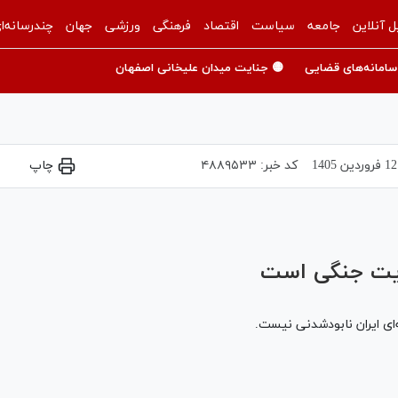
ل آنلاین
جامعه
سیاست
اقتصاد
فرهنگی
ورزشی
جهان
چندرسانه‌ا
سامانه‌های قضایی
🟡 جنایت میدان علیخانی اصفهان
12 فروردين 1405
کد خبر:
۴۸۸۹۵۳۳
چاپ
Play
Video
ایت جنگی است
ی ایران نابودشدنی نیست.