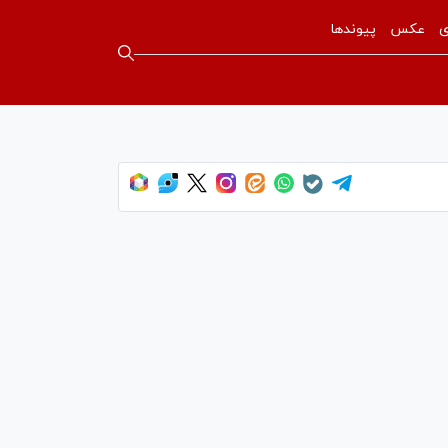
ی
عکس
پیوندها