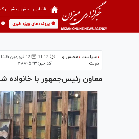
قضایی
حقوق بشر
وکی
🟡 پرونده‌های ویژه خبری
🟡 
سیاست
مجلس و
11:17
12 فروردين 1405
دولت
کد خبر:
۴۸۸۹۵۲۳
معاون رئیس‌جمهور با خانواده ش