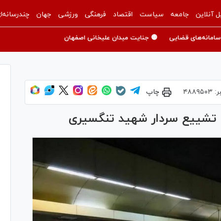
ل آنلاین
جامعه
سیاست
اقتصاد
فرهنگی
ورزشی
جهان
چندرسانه‌ا
سامانه‌های قضایی
🟡 جنایت میدان علیخانی اصفهان
ر:
۴۸۸۹۵۰۳
چاپ
سم تشییع سردار شهید تنگسیری