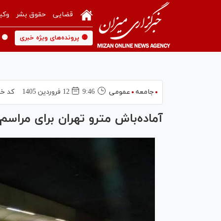
قضایی
حقوق بشر
وکی
🟡 پرونده‌های ویژه خبری
🟡 
جامعه
عمومی
9:46
12 فروردين 1405
کد خب
آماده‌باش مترو تهران برای مرا