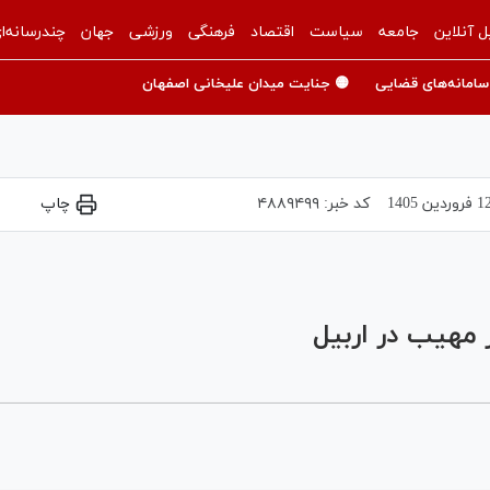
ل آنلاین
جامعه
سیاست
اقتصاد
فرهنگی
ورزشی
جهان
چندرسانه‌ا
سامانه‌های قضایی
🟡 جنایت میدان علیخانی اصفهان
 فروردين 1405
کد خبر:
۴۸۸۹۴۹۹
چاپ
Play
Video
 مهیب در اربیل