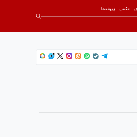
ی
عکس
پیوندها