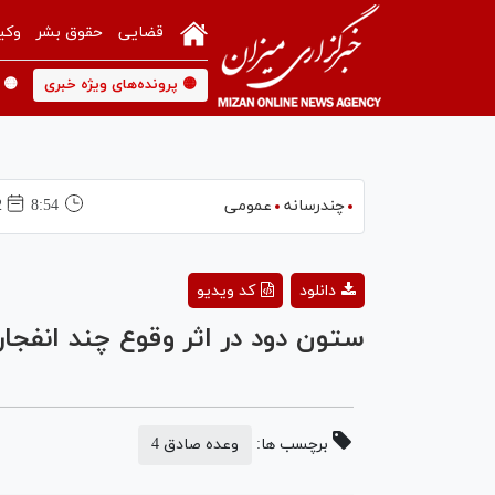
قضایی
حقوق بشر
وکی
🟡 پرونده‌های ویژه خبری
🟡 
چندرسانه
عمومی
8:54
12
دانلود
کد ویدیو
ستون دود در اثر وقوع چند انفجار
برچسب ها:
وعده صادق 4