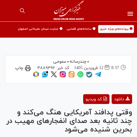
🟡 پرونده‌های ویژه خبری
🟡 سامانه‌های قضایی
🟡 جنایت میدان علیخانی اصفهان
چندرسانه
عمومی
8:37
12 فروردين 1405
کد خبر:
۴۸۸۹۴۹۲
چاپ
Play
دانلود
کد ویدیو
Video
وقتی پدافند آمریکایی هنگ می‌کند و
چند ثانیه بعد صدای انفجارهای مهیب در
بحرین شنیده می‌شود