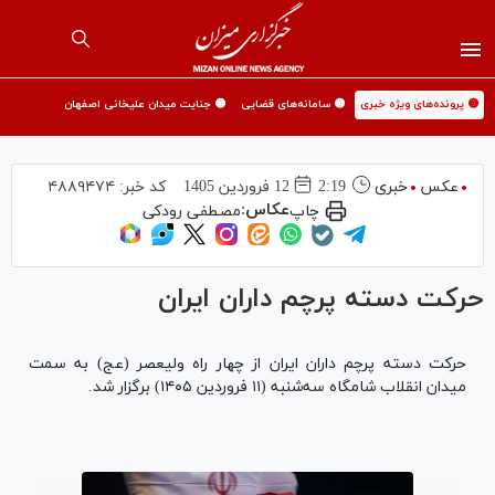
🟡 پرونده‌های ویژه خبری
🟡 سامانه‌های قضایی
🟡 جنایت میدان علیخانی اصفهان
عکس
خبری
2:19
12 فروردين 1405
کد خبر:
۴۸۸۹۴۷۴
عکاس:
چاپ
مصطفی رودکی
حرکت دسته پرچم داران ایران
حرکت دسته پرچم داران ایران از چهار راه ولیعصر (عج) به سمت
میدان انقلاب شامگاه سه‌شنبه (۱۱ فروردین ۱۴۰۵) برگزار شد.