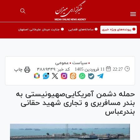
🟡 پرونده‌های ویژه خبری
🟡 سامانه‌های قضایی
🟡 جنایت میدان علیخانی اصفهان
سیاست
عمومی
22:27
11 فروردين 1405
کد خبر:
۴۸۸۹۴۴۹
چاپ
حمله دشمن آمریکایی‌صهیونیستی به
بندر مسافربری و تجاری شهید حقانی
بندرعباس