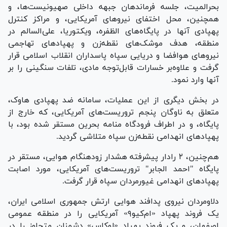
بحرالمیت، جلسه فرماندهان جبهه داخلی صهیونیست‌ها، و
همچنین، محل اختفای نیرو‌های آمریکایی، و مراکز کنترل
پهپادی آنها در پایگاه‌های الظفره، ویکتوریا، علی‌السالم در
منطقه، هدف موشک‌های نقطه‌زن و پهپاد‌های تهاجمی
نیرو‌های هوافضا و دریایی سپاه پاسداران انقلاب اسلامی قرار
گرفت و علاوه‌بر خسارات قابل‌توجه مادی، تلفات سنگینی را بر
آنها وارد نمود. ️
در بخش دیگری از این عملیات، سامانه ضد پهپادی هاوک،
متعلق به ناوگان پنجم تروریست‌های آمریکایی، که خارج از
پایگاه، و در اطراف فرودگاه منامه بحرین مستقر شده بود، با
پهپاد‌های انهدامی نقطه‌زن سپاه متلاشی گردید. ️
هم‌چنین، ۲ رادار پیشرفته هشدار زودهنگام هوایی، مستقر در
پایگاه "احمد الجابر" تروریست‌های آمریکایی، مورد اصابت
پهپاد‌های انهدامی غیورمردان سپاه قرار گرفت.
دلاومردان نیروی پدافند هوایی ارتش جمهوری اسلامی ایران،
یک فروند پهپاد «ام‌کیو۹» آمریکایی را در منطقه عمومی
اصفهان، و یک فروند پهپاد «لوکاس» دشمنان متجاوز را در