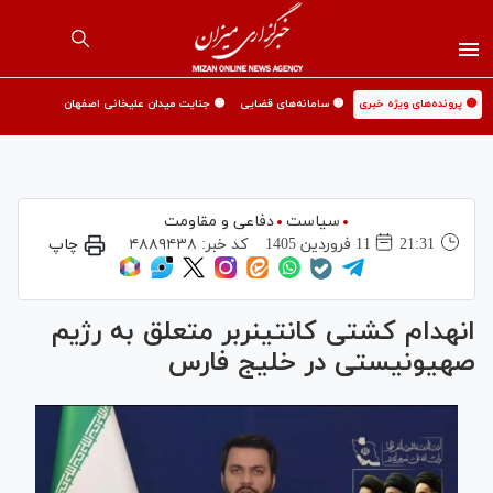
🟡 پرونده‌های ویژه خبری
🟡 سامانه‌های قضایی
🟡 جنایت میدان علیخانی اصفهان
سیاست
دفاعی و مقاومت
21:31
11 فروردين 1405
کد خبر:
۴۸۸۹۴۳۸
چاپ
انهدام کشتی کانتینربر متعلق به رژیم
صهیونیستی در خلیج فارس