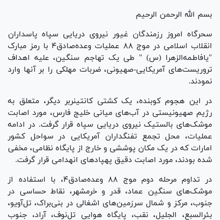
بسم الله الرحمن الرحیم
سحرگاه امروز رزمندگان غیور نیروی دریایی سپاه پاسداران
انقلاب اسلامی در موج ۸۸ عملیات وعده‌صادق۴ با رمز مبارک
"یافاطمه‌الزهرا (س) " طی یک تهاجم سنگین، علیه اهداف
تروریست‌های آمریکایی-صهیونی، ضربات مهلکی را بر آنها وارد
نمودند.
در این هجوم کوبنده، یک کشتی کانتینربر دیگر، متعلق به
رژیم صهیونیستی در آب‌های میانی خلیج فارس، مورد اصابت
موشک‌های بالستیک نیروی دریایی سپاه قرار گرفت. ️در ادامه
عملیات، محل تجمع تفنگداران آمریکایی در سواحل کشور
امارات که در یک مکان پوششی و خارج از پایگاه نظامی، مخفی
شده بودند، مورد اصابت دقیق پهپاد‌های انهدامی قرار گرفت.
در تداوم مرحله دوم موج ۸۸ وعده‌صادق۴، با استفاده از
موشک‌های سنگین عماد، قدر و خرمشهر، نقاط حساسی در
جنوب، مرکز و شمال سرزمین‌های اشغالی در بنی‌براک، تل‌آویو،
بئرالسبع، الجلیل، نقب، پایگاه هوایی تل‌نوف، آراد، جنوب