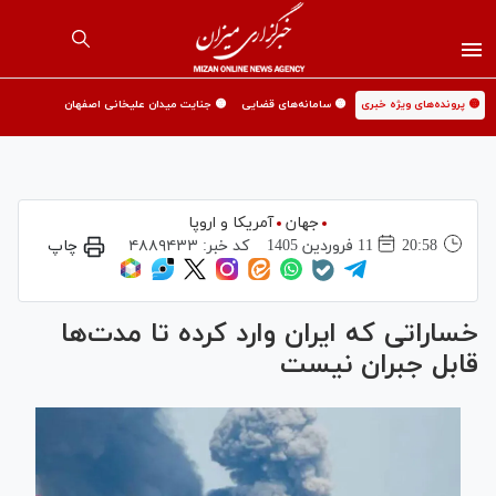
🟡 پرونده‌های ویژه خبری
🟡 سامانه‌های قضایی
🟡 جنایت میدان علیخانی اصفهان
جهان
آمریکا و اروپا
20:58
11 فروردين 1405
کد خبر:
۴۸۸۹۴۳۳
چاپ
خساراتی که ایران وارد کرده تا مدت‌ها
قابل جبران نیست