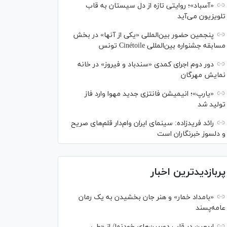
«آسباد»؛ روایتی تازه از دل سیستان به قاب
تلویزیون می‌آید
پنجمین حضور بین‌المللی «یکی از آنها» در بخش
مسابقه جشنواره بین‌المللی Cinétoile تونس
دور دوم اجرای کمدی «سندباد و فیروز» در خانه
نمایش مهرگان
«یارپ»؛ انیمیشن فانتزی جدید مهوا وارد فاز
تولید شد
رائد فریدزاده: سینمای ایران وام‌دار قلم‌های صریح
و دلسوز خبرنگاران است
پربازدیدترین اخبار
«بامداد خمار» و هنر جان بخشیدن به یک رمان
عامه‌پسند
اربعین در قاب دوربین‌های خودنما/ از «طی