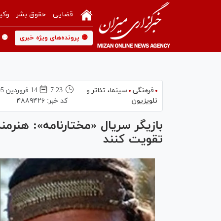
قضایی
حقوق بشر
وکی
🟡 پرونده‌های ویژه خبری
🟡 
فرهنگی
سینما،‌ تئاتر و
7:23
14 فروردين 1405
تلویزیون
کد خبر:
۴۸۸۹۴۲۶
بازیگر سریال «مختارنامه»: هنرمن
تقویت کنند