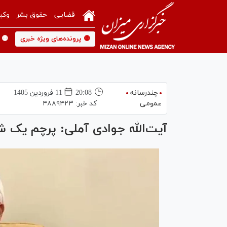
قضایی
حقوق بشر
وکی
🟡 پرونده‌های ویژه خبری
🟡 
چندرسانه
20:08
11 فروردين 1405
عمومی
کد خبر:
۴۸۸۹۴۲۳
آیت‌الله جوادی آملی: پرچم یک