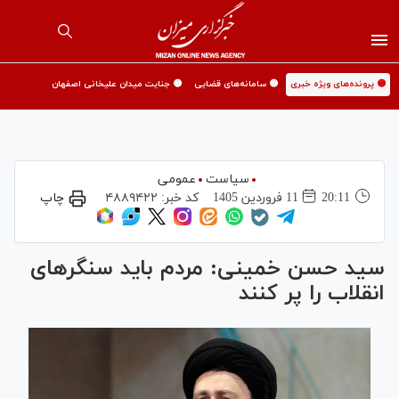
🟡 پرونده‌های ویژه خبری
🟡 سامانه‌های قضایی
🟡 جنایت میدان علیخانی اصفهان
سیاست
عمومی
20:11
11 فروردين 1405
کد خبر:
۴۸۸۹۴۲۲
چاپ
سید حسن خمینی: مردم باید سنگر‌های
انقلاب را پر کنند