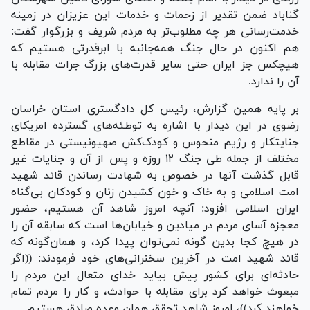
گناباد ضمن تقدیر از زحمات و خدمات این عزیزان در زمینه
خدمت‌رسانی هر چه مطلوب‌تر به مردم شریف و بزرگوار گفت:
هم اکنون در حال جنگ همه‌جانبه با ابرقدرتی هستیم که
هیچکس جز ایران حتی سایر قدرت‌های بزرگ جرات مقابله با
آن را ندارد.
بر پایه همین گزارش، رئیس کل دادگستری استان خراسان
رضوی در این دیدار با اشاره به توطئه‌های گسترده امریکای
جنایتکار و رژیم منحوس و کودک‌کش صهیونیستی در مقاطع
مختلف از جمله طی جنگ ۱۲ روزه و پس از آن و جنایات غیر
قابل گذشت آنها در خصوص به شهادت رساندن قائد شهید
امت اسلامی و به خاک و خون کشیدن زنان و کودکان بی‌گناه
ایران اسلامی افزود: آنچه امروز شاهد آن هستیم، حضور
معجزه آسای مردم در میادین و خیابان‌ها است که سابقه آن را
در هیچ کجا بدین گونه نمی‌توان پیدا کرد، و همان‌گونه که
قائد شهید امت در آخرین سخنرانی‌های خود فرمودند: ((اگر
حادثه‌ای برای کشور پیش بیاید خدای متعال این مردم را
مبعوث خواهد کرد برای مقابله با حوادث، و کار را مردم تمام
خواهند کرد))، امروز شاهد تحقق همان وعده صادق هستیم.