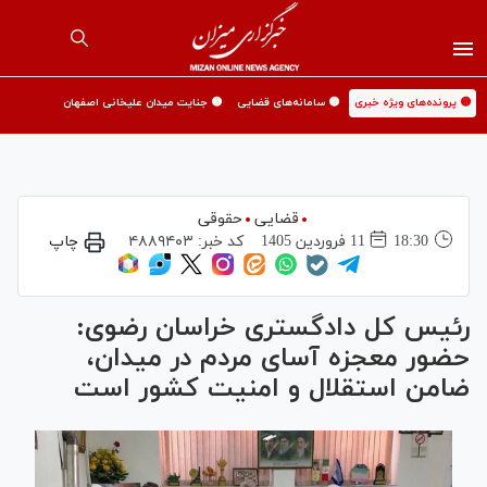
🟡 پرونده‌های ویژه خبری
🟡 سامانه‌های قضایی
🟡 جنایت میدان علیخانی اصفهان
قضایی
حقوقی
18:30
11 فروردين 1405
کد خبر:
۴۸۸۹۴۰۳
چاپ
رئیس کل دادگستری خراسان رضوی:
حضور معجزه آسای مردم در میدان،
ضامن استقلال و امنیت کشور است