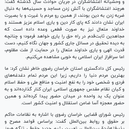
و وحشیانه اغتشاشگران در جریان حوادث سال گذشته گفت:
هرچند اغتشاشگران با آتش زدن مساجد و حسینیه‌ها به دنبال
ضربه زدن به دین بودند، از همین رو مردم با غیرت و با بصیرت
ایران نشان دادند که پای کار دین و یاری اسلام عزیز هستند و
خداوند متعال نیز به صورت قطعی وعده داده است که
مجاهدین ثابت‌قدم در راه حق را یاری خواهد فرمود؛ و چنانچه
به دیده تحقیق در مسائل جاری کشور و جهان نگاه کنیم، دست
قدرت الهی و یاری خداوند متعال را در حمایت از ملت مظلوم،
اما سرافراز ایران اسلامی به خوبی مشاهده می‌کنیم.
رئیس کل دادگستری استان خراسان رضوی خاطر نشان کرد: ما
بهترین مردم دنیا را داریم، زیرا این مردم تمام دغدغه‌های
فردی و شخصی خود را به نفع امنیت و منافع ملی و حفظ اسلام
و کیان نظام مقدس جمهوری اسلامی ایران کنار گذارده‌اند و به
عنوان یک ید واحده در میدان حضور پیدا کرده‌اند و همین
حضور معجزه آسا ضامن استقلال و امنیت کشور است.
رئیس شورای قضایی خراسان رضوی با اشاره به نظامات حاکم
بر حقوق و روابط بین‌الملل گفت: براساس قواعد مصرح و
پذیرفته‌شدة بین‌المللی، تعیین رژیم جدید حقوقی تنگه هرمز