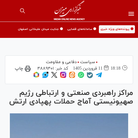
🟡 پرونده‌های ویژه خبری
🟡 سامانه‌های قضایی
🟡 جنایت میدان علیخانی اصفهان
سیاست
دفاعی و مقاومت
18:18
11 فروردين 1405
کد خبر:
۴۸۸۹۴۰۱
چاپ
مراکز راهبردی صنعتی و ارتباطی رژیم
صهیونیستی آماج حملات پهپادی ارتش